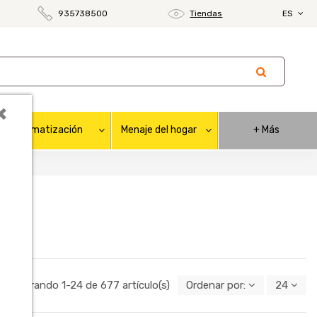
935738500
Tiendas
ES
×
Climatización
Menaje del hogar
+ Más
Mostrando 1-24 de 677 artículo(s)
Ordenar por:
24