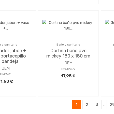
 y sanitario
Baño y sanitario
cador jabon +
Cortina baño pvc
 portacepillo
mickey 180 x 180 cm
 bandeja
OEM
OEM
8250959
9627411
17,95 €
1,60 €
1
2
3
…
2