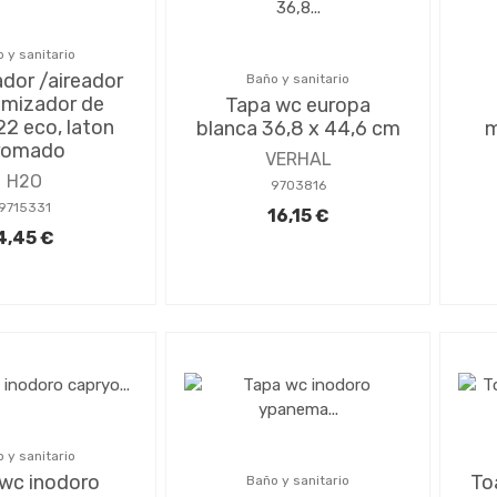
 y sanitario
dor /aireador
Baño y sanitario
mizador de
Tapa wc europa
22 eco, laton
blanca 36,8 x 44,6 cm
m
romado
VERHAL
H2O
9703816
9715331
16,15 €
4,45 €
 y sanitario
wc inodoro
To
Baño y sanitario