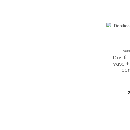
Baño
Dosifi
vaso +
con
2