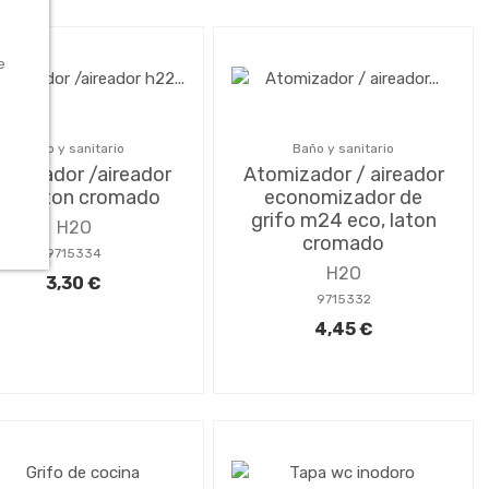
o
e
Baño y sanitario
Baño y sanitario
omizador /aireador
Atomizador / aireador
22 laton cromado
economizador de
grifo m24 eco, laton
H2O
cromado
9715334
H2O
3,30 €
9715332
4,45 €