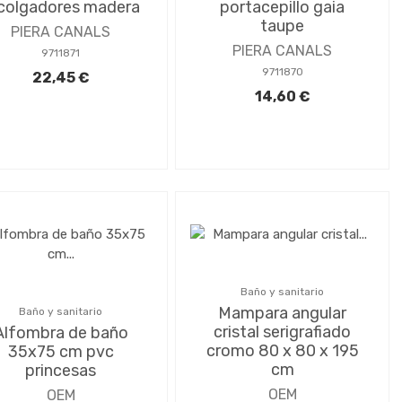
colgadores madera
portacepillo gaia
taupe
PIERA CANALS
PIERA CANALS
9711871
9711870
22,45 €
14,60 €
Baño y sanitario
Mampara angular
Baño y sanitario
cristal serigrafiado
Alfombra de baño
cromo 80 x 80 x 195
35x75 cm pvc
cm
princesas
OEM
OEM