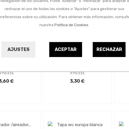
navegación de los usuarios. Pulse “Aceptar” o “Rechazar” para aceptar 
rechazar el uso de todas las cookies o “Ajustes” para gestionar sus
preferencias sobre su utilización. Para obtener más información, consult
nuestra
Política de Cookies
.
At
 y sanitario
Baño y sanitario
AJUSTES
ACEPTAR
RECHAZAR
h
or / aireador
Atomizador / aireador
ton cromado
m24 laton cromado
H2O
H2O
9715336
9715335
3,60 €
3,30 €