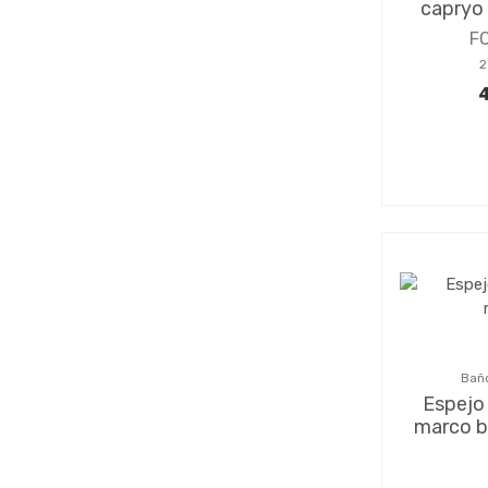
capryo
F
2
4
Baño
Espejo
marco b