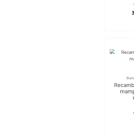
Baño
Recamb
mamp