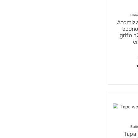
Baño
Atomiza
econo
grifo h
c
Baño
Tapa 