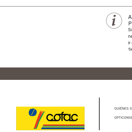
A
P
Si
n
ir
ti
QUIÉNES 
OPTICONS