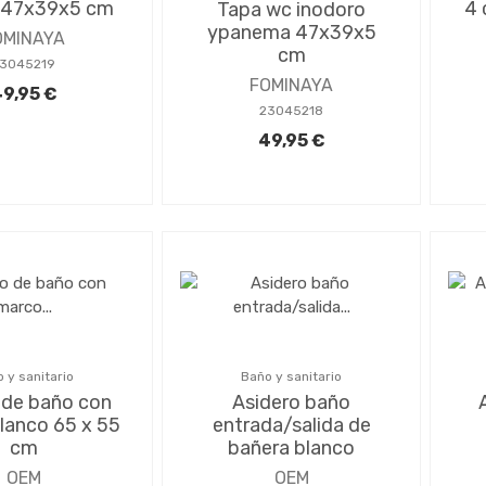
 47x39x5 cm
4 
Tapa wc inodoro
ypanema 47x39x5
OMINAYA
cm
3045219
FOMINAYA
9,95 €
23045218
49,95 €
 y sanitario
Baño y sanitario
 de baño con
Asidero baño
lanco 65 x 55
entrada/salida de
cm
bañera blanco
OEM
OEM