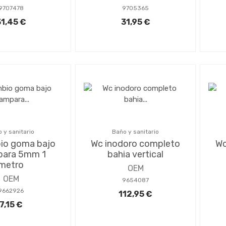
9707478
9705365
31,45 €
31,95 €
 y sanitario
Baño y sanitario
io goma bajo
Wc inodoro completo
Wc
ara 5mm 1
bahia vertical
metro
OEM
OEM
9654087
9662926
112,95 €
7,15 €