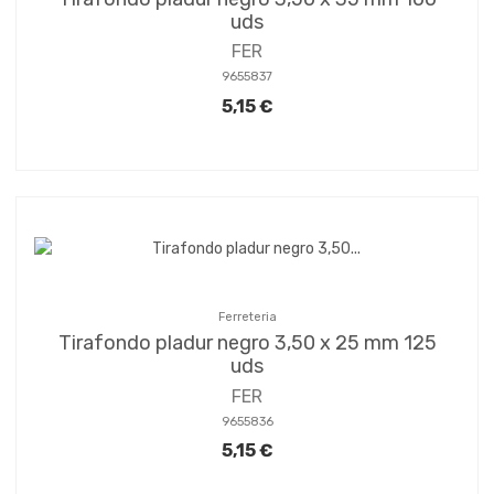
uds
FER
9655837
5,15 €
Ferreteria
Tirafondo pladur negro 3,50 x 25 mm 125
uds
FER
9655836
5,15 €